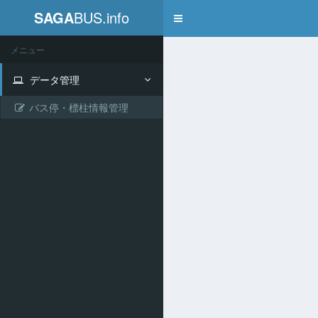
SAGA
BUS.info
Toggle
navigation
メニュー
データ管理
バス停・標柱情報管理